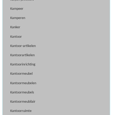
Kampeer
Kamperen
Kanker
Kantoor
Kantoor-artikelen
Kantoorartikelen
Kantoorinrichting
Kantoormeubel
Kantoormeubelen
Kantoormeubels
Kantoormeubilair
Kantoorruimte