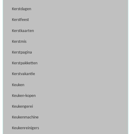
Kerstdagen
Kerstfeest
Kerstkaarten
Kerstmis
Kerstpagina
Kerstpakketten
Kerstvakantie
Keuken
Keuken-kopen
Keukengerei
Keukenmachine
Keukenreinigers